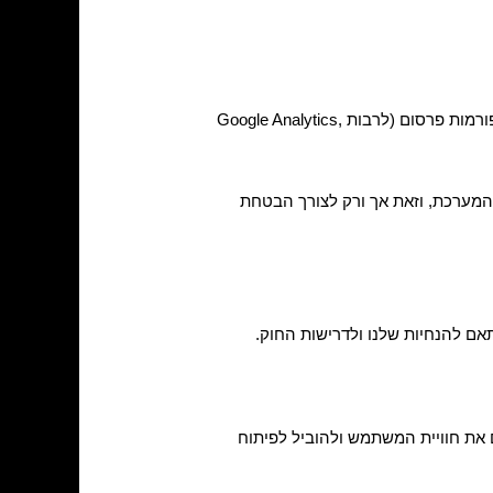
מידע מועבר רק לספקים ואנשי מקצוע הנחוצים לצורך הפעלת ושיפור השירותים, כגון חברות אנליטיקה, מדידה ופלטפורמות פרסום (לרבות Google Analytics,
מערכת, וזאת אך ורק לצורך הבטחת
אם להנחיות שלנו ולדרישות החוק.
את חוויית המשתמש ולהוביל לפיתוח