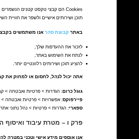
Cookies הם קבצי טקסט קטנים הנשמ
תוכן ושירותים אישיים ולשפר את חוויית הש
באתר
קבוצת סהר
אנו משתמשים בקבצ
לזכור את ההעדפות שלך,
לנתח את השימוש באתר,
להציע תוכן ושירותים רלוונטיים יותר.
אתה יכול לנהל, לחסום או למחוק את קבצי ה-Cookies דרך הגדרות הדפדפן שלך בכל עת. להלן דוגמאות לאופן הניהול ב
גוגל כרום
: הגדרות > פרטיות ואבטחה > קבצ
פיירפוקס
: אפשרויות > פרטיות ואבטחה > עו
ספארי
: הגדרות > פרטיות > נהל נתוני אתר.
פרק ו – מטרת עיבוד ואיסוף ה
אנו אוספים מידע אישי וטכני במטרה להע