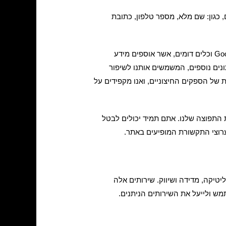
כגון: שם מלא, מספר טלפון, כתובת
בנוסף, אנו משתמשים בשירותי ניתוח ואנליטיקס חיצוניים כגון Google Analytics, Google Ads, Google Search Console וכלים דומים, אשר אוספים מידע
נחיתה, התנהגות הגלישה ונתונים נוספים, המשמשים אותנו לשיפור
של הספקים החיצוניים, ואנו מקפידים על
 התפוצה שלנו. אתם תמיד יכולים לבטל
ערוצי התקשורת המופיעים באתר.
אוטומטי באמצעות מזהים וטכנולוגיות שונות, כולל עוגיות (Cookies), לצרכי אנליטיקה, מדידה ושיווק. שירותים אלה